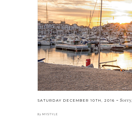
Sorry,
POSTED
SATURDAY DECEMBER 10TH, 2016
ON
By
MYSTYLE