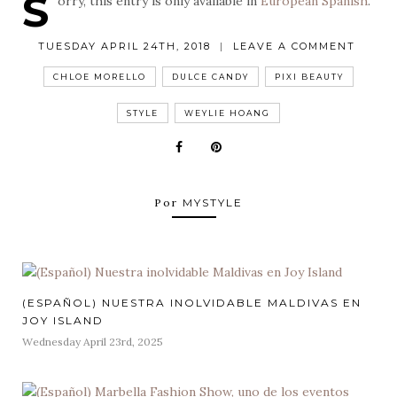
S
orry, this entry is only available in
European Spanish
.
POSTED
TUESDAY APRIL 24TH, 2018
|
LEAVE A COMMENT
ON
ON
TAGS
(ESPAÑOL)
LAS
CHLOE MORELLO
DULCE CANDY
PIXI BEAUTY
PALETAS
DE
PIXI
STYLE
WEYLIE HOANG
BEAUTY
Por
MYSTYLE
(ESPAÑOL) NUESTRA INOLVIDABLE MALDIVAS EN
JOY ISLAND
Posted
Wednesday April 23rd, 2025
on