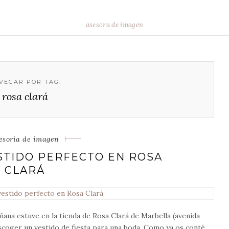
asesora de imagen
VEGAR POR TAG:
rosa clará
tegorias
esoría de imagen
STIDO PERFECTO EN ROSA
CLARÁ
ñana estuve en la tienda de Rosa Clará de Marbella (avenida
escoger un vestido de fiesta para una boda. Como ya os conté