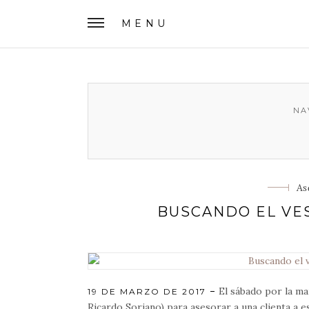
MENU
NA
Ca
As
BUSCANDO EL VE
El sábado por la ma
POSTED
19 DE MARZO DE 2017
ON
Ricardo Soriano) para asesorar a una clienta a 