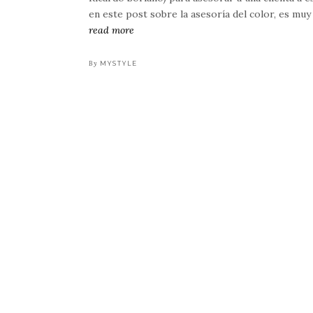
en este post sobre la asesoría del color, es mu
read more
buscando
el
vestido
By
MYSTYLE
perfecto
en
rosa
clará