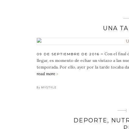
los
detalles
de
la
UNA TA
colección
de
la
condesa
Con el final 
POSTED
09 DE SEPTIEMBRE DE 2016
ON
llegar, es momento de echar un vistazo a las n
temporada. Por ello, ayer por la tarde tocaba d
read more
una
tarde
con
By
MYSTYLE
gucci
DEPORTE, NUTR
P