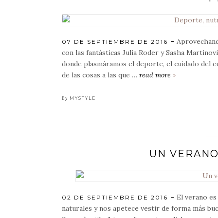
Aprovechand
POSTED
07 DE SEPTIEMBRE DE 2016
ON
con las fantásticas Julia Roder y Sasha Martinovi
donde plasmáramos el deporte, el cuidado del c
de las cosas a las que …
read more
deporte,
nutrición
y
By
MYSTYLE
salud,
¡un
mix
perfecto!
UN VERANO
El verano es
POSTED
02 DE SEPTIEMBRE DE 2016
ON
naturales y nos apetece vestir de forma más buc