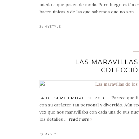
miedo a que pasen de moda. Pero luego están esa
hacen únicas y de las que sabemos que no son 
By
MYSTYLE
LAS MARAVILLAS
COLECCIÓ
Parece que f
POSTED
14 DE SEPTIEMBRE DE 2016
ON
con su carácter tan personal y divertido. Aún r
vez que nos maravillaba con cada una de sus nuev
los detalles …
read more
las
maravillas
de
By
MYSTYLE