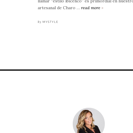
llamar “estilo ibicenco” es primordial en nuest
artesanal de Charo …
read more
un
verano
de
By
MYSTYLE
color
blanco