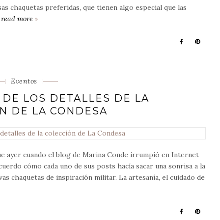
s chaquetas preferidas, que tienen algo especial que las
…
read more
mucho
más
que
una
chaqueta
de
Categorias
Eventos
piel
 DE LOS DETALLES DE LA
N DE LA CONDESA
ue ayer cuando el blog de Marina Conde irrumpió en Internet
ecuerdo cómo cada uno de sus posts hacía sacar una sonrisa a la
as chaquetas de inspiración militar. La artesanía, el cuidado de