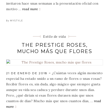
invitaron hace unas semanas a la presentación oficial con
motivo …
read more
pixi
beauty
llega
By
MYSTYLE
a
españa
Categorias
Estilo de vida
THE PRESTIGE ROSES,
MUCHO MÁS QUE FLORES
¿Cuántas veces algún momento
POSTED
21 DE ENERO DE 2018
ON
especial ha estado unido a un ramo de flores o unas rosas?
Recibir flores es, sin duda, algo mágico que siempre gusta
aunque su vida sea caduca y perdure durante unos días.
Pero, ¿qué diríais si esas flores durasen más que unos
cuantos de días? Mucho más que unos cuantos días, …
read
more
the