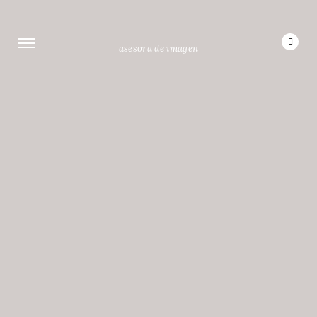
asesora de imagen
Categorias
Viajes
NUESTRA
INOLVIDABLE