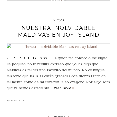
Categorias
Viajes
NUESTRA INOLVIDABLE
MALDIVAS EN JOY ISLAND
A quien me conoce o me sigue
POSTED
23 DE ABRIL DE 2025
ON
un poquito, no le resulta extraño que yo les diga que
Maldivas es mi destino favorito del mundo. No es ningún
misterio que las islas están grabadas con fuerza tanto en
mi mente como en mi corazón. Y no exagero. Por algo será
que ya hemos estado allí …
read more
nuestra
inolvidable
maldivas
By
MYSTYLE
en
joy
Categorias
Eventos