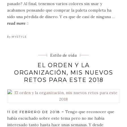
pasado? Al final, tenemos varios colores sin usar y
acabamos pensando que comprar la paleta completa ha
sido una pérdida de dinero. Y es que de casi de ninguna …
read more
las
paletas
de
By
MYSTYLE
pixi
beauty
Categorias
Estilo de vida
EL ORDEN Y LA
ORGANIZACIÓN, MIS NUEVOS
RETOS PARA ESTE 2018
Tengo que reconocer que
POSTED
11 DE FEBRERO DE 2018
ON
había escuchado sobre este tema pero no me había
interesado tanto hasta hace unas semanas. Y desde