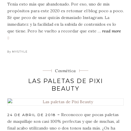
ON
Tenía esto más que abandonado. Por eso, uno de mis
propósitos para este 2020 es retomar el blog poco a poco.
Sé que peco de usar quizás demasiado Instagram. La
inmediatez y la facilidad en la subida de contenidos es lo
que tiene. Pero he vuelto a recordar que este …
read more
propósito
de
año
By
MYSTYLE
nuevo:
cuidar
Categorias
Cosmética
mejor
mis
LAS PALETAS DE PIXI
ojos
BEAUTY
Reconozco que pocas paletas
POSTED
24 DE ABRIL DE 2018
ON
de maquillaje son casi 100% perfectas y que de muchas, al
final acabo utilizando uno o dos tonos nada más. ¿Os ha