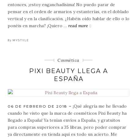
entonces, ¡estoy enganchadísima! No puedo parar de
pensar en el orden de armarios y estanterías, en el doblado
vertical y en la clasificación. ¿Habéis oído hablar de ello o lo
ponéis en marcha? ¡Quiero …
read more
el
orden
y
By
MYSTYLE
la
organización,
Categorias
Cosmética
mis
nuevos
PIXI BEAUTY LLEGA A
retos
ESPAÑA
para
este
2018
¡Qué alegría me he llevado
POSTED
06 DE FEBRERO DE 2018
ON
cuando he visto que la marca de cosméticos Pixi Beauty ha
llegado a España! Ya tenían envíos a España, y gratuitos
para compras superiores a 35 libras, pero poder comprar
ya directamente en tienda aquí es todo un acierto. Me