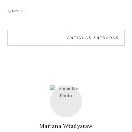
prestige
roses,
By
MYSTYLE
mucho
más
que
NAVEGACIÓN
flores
ANTIGUAS ENTRADAS
DE
ENTRADAS
Mariana Wtadystaw