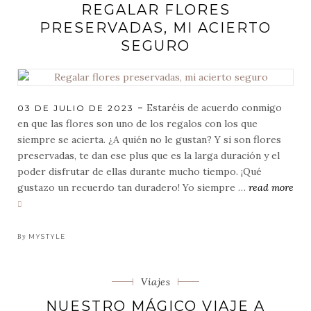
eventos
REGALAR FLORES
ineludibles
PRESERVADAS, MI ACIERTO
del
SEGURO
verano
Estaréis de acuerdo conmigo
POSTED
03 DE JULIO DE 2023
ON
en que las flores son uno de los regalos con los que
siempre se acierta. ¿A quién no le gustan? Y si son flores
preservadas, te dan ese plus que es la larga duración y el
poder disfrutar de ellas durante mucho tiempo. ¡Qué
gustazo un recuerdo tan duradero! Yo siempre …
read more
regalar
flores
preservadas,
By
MYSTYLE
mi
acierto
Categorias
Viajes
seguro
NUESTRO MÁGICO VIAJE A