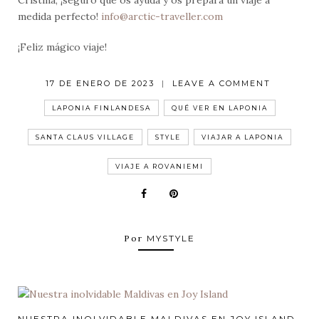
medida perfecto!
info@arctic-traveller.com
¡Feliz mágico viaje!
POSTED
17 DE ENERO DE 2023
|
LEAVE A COMMENT
ON
ON
TAGS
NUESTRO
MÁGICO
LAPONIA FINLANDESA
QUÉ VER EN LAPONIA
VIAJE
A
LAPONIA
SANTA CLAUS VILLAGE
STYLE
VIAJAR A LAPONIA
VIAJE A ROVANIEMI
Por
MYSTYLE
NUESTRA INOLVIDABLE MALDIVAS EN JOY ISLAND