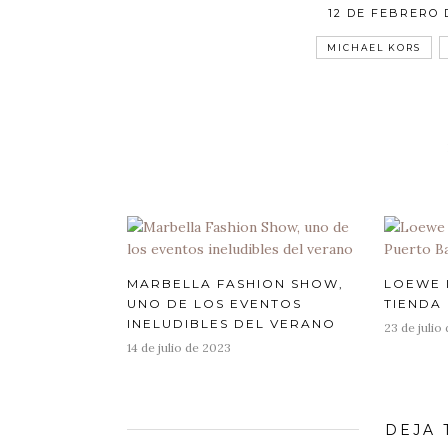
POSTED
12 DE FEBRERO 
ON
TAGS
MICHAEL KORS
MARBELLA FASHION SHOW,
LOEWE 
UNO DE LOS EVENTOS
TIENDA
INELUDIBLES DEL VERANO
Posted
23 de julio
on
Posted
14 de julio de 2023
on
DEJA 