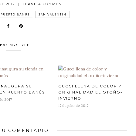
DE 2017
|
LEAVE A COMMENT
ON
PREPARÁNDOME
PARA
PUERTO BANÚS
SAN VALENTÍN
SAN
VALENTÍN
CON
MICHAEL
KORS
Por
MYSTYLE
INAUGURA SU
GUCCI LLENA DE COLOR Y
 EN PUERTO BANÚS
ORIGINALIDAD EL OTOÑO-
INVIERNO
 de 2017
Posted
17 de julio de 2017
on
TU COMENTARIO