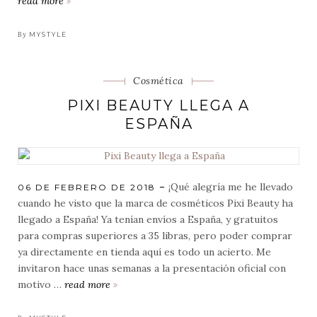
read more
las
paletas
de
By
MYSTYLE
pixi
beauty
Categorias
Cosmética
PIXI BEAUTY LLEGA A
ESPAÑA
¡Qué alegría me he llevado
POSTED
06 DE FEBRERO DE 2018
ON
cuando he visto que la marca de cosméticos Pixi Beauty ha
llegado a España! Ya tenían envíos a España, y gratuitos
para compras superiores a 35 libras, pero poder comprar
ya directamente en tienda aquí es todo un acierto. Me
invitaron hace unas semanas a la presentación oficial con
motivo …
read more
pixi
beauty