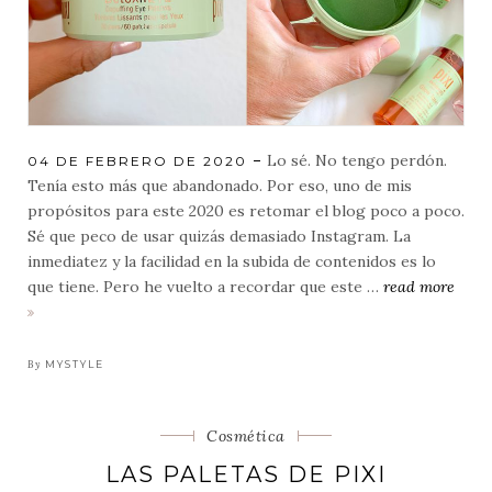
Lo sé. No tengo perdón.
POSTED
04 DE FEBRERO DE 2020
ON
Tenía esto más que abandonado. Por eso, uno de mis
propósitos para este 2020 es retomar el blog poco a poco.
Sé que peco de usar quizás demasiado Instagram. La
inmediatez y la facilidad en la subida de contenidos es lo
que tiene. Pero he vuelto a recordar que este …
read more
propósito
de
año
By
MYSTYLE
nuevo:
cuidar
Categorias
Cosmética
mejor
mis
LAS PALETAS DE PIXI
ojos