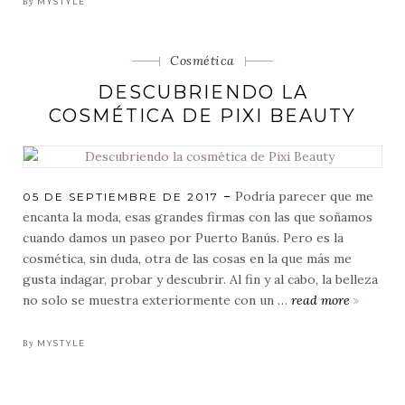
llega
By
MYSTYLE
a
españa
Categorias
Cosmética
DESCUBRIENDO LA
COSMÉTICA DE PIXI BEAUTY
Podría parecer que me
POSTED
05 DE SEPTIEMBRE DE 2017
ON
encanta la moda, esas grandes firmas con las que soñamos
cuando damos un paseo por Puerto Banús. Pero es la
cosmética, sin duda, otra de las cosas en la que más me
gusta indagar, probar y descubrir. Al fin y al cabo, la belleza
no solo se muestra exteriormente con un …
read more
descubr
la
cosméti
By
MYSTYLE
de
pixi
beauty